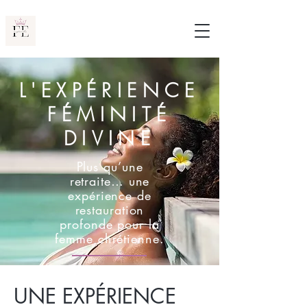
L'EXPÉRIENCE
FÉMINITÉ
DIVINE
Plus qu’une
retraite… une
expérience de
restauration
profonde pour la
femme chrétienne.
UNE EXPÉRIENCE