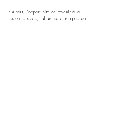
Et surtout, l'opportunité de revenir à la
maison reposée, rafraîchie et remplie de
nouveaux souvenirs.
Voilà pourquoi tant de femmes attendent
cette expérience avec impatience. 🌸